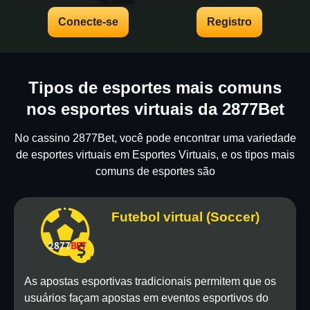
Conecte-se
Registro
Tipos de esportes mais comuns
nos esportes virtuais da 2877Bet
No cassino 2877Bet, você pode encontrar uma variedade
de esportes virtuais em Esportes Virtuais, e os tipos mais
comuns de esportes são
Futebol virtual (Soccer)
As apostas esportivas tradicionais permitem que os
usuários façam apostas em eventos esportivos do