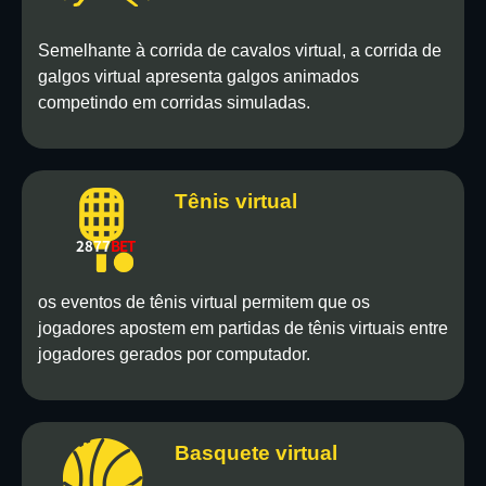
Semelhante à corrida de cavalos virtual, a corrida de
galgos virtual apresenta galgos animados
competindo em corridas simuladas.
Tênis virtual
os eventos de tênis virtual permitem que os
jogadores apostem em partidas de tênis virtuais entre
jogadores gerados por computador.
Basquete virtual