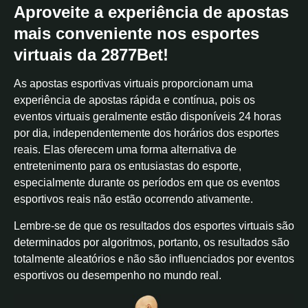
Aproveite a experiência de apostas
mais conveniente nos esportes
virtuais da 2877Bet!
As apostas esportivas virtuais proporcionam uma
experiência de apostas rápida e contínua, pois os
eventos virtuais geralmente estão disponíveis 24 horas
por dia, independentemente dos horários dos esportes
reais. Elas oferecem uma forma alternativa de
entretenimento para os entusiastas do esporte,
especialmente durante os períodos em que os eventos
esportivos reais não estão ocorrendo ativamente.
Lembre-se de que os resultados dos esportes virtuais são
determinados por algoritmos, portanto, os resultados são
totalmente aleatórios e não são influenciados por eventos
esportivos ou desempenho no mundo real.