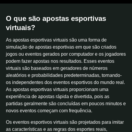
O que são apostas esportivas
virtuais?
As apostas esportivas virtuais são uma forma de
simulação de apostas esportivas em que são criados
jogos ou eventos gerados por computador e os jogadores
podem fazer apostas nos resultados. Esses eventos
virtuais são baseados em geradores de números
aleatórios e probabilidades predeterminadas, tornando-
os independentes dos eventos esportivos do mundo real.
As apostas esportivas virtuais proporcionam uma
experiência de apostas rápida e divertida, pois as
partidas geralmente são concluídas em poucos minutos e
novos eventos começam com frequência.
Os eventos esportivos virtuais são projetados para imitar
as características e as regras dos esportes reais,