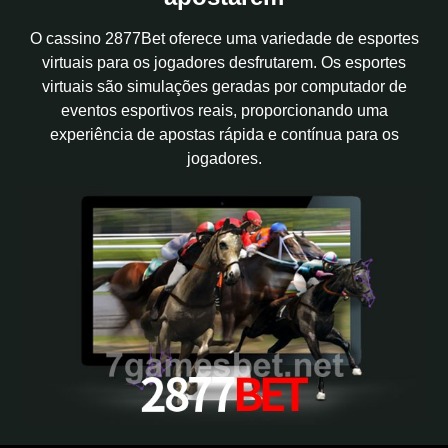
O cassino 2877Bet oferece uma variedade de esportes
virtuais para os jogadores desfrutarem. Os esportes
virtuais são simulações geradas por computador de
eventos esportivos reais, proporcionando uma
experiência de apostas rápida e contínua para os
jogadores.