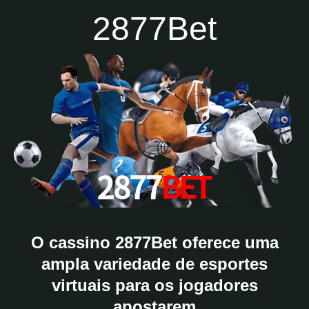
2877Bet
O cassino 2877Bet oferece uma
ampla variedade de esportes
virtuais para os jogadores
apostarem