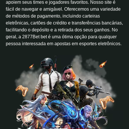
apoiem seus times e jogadores favoritos. Nosso site é
fácil de navegar e amigável. Oferecemos uma variedade
de métodos de pagamento, incluindo carteiras
eletrônicas, cartões de crédito e transferências bancárias,
facilitando o depósito e a retirada dos seus ganhos. No
geral, a 2877Bet bet é uma ótima opção para qualquer
pessoa interessada em apostas em esportes eletrônicos.