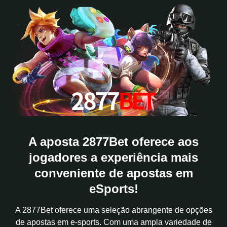
A aposta 2877Bet oferece aos
jogadores a experiência mais
conveniente de apostas em
eSports!
A 2877Bet oferece uma seleção abrangente de opções
de apostas em e-sports. Com uma ampla variedade de