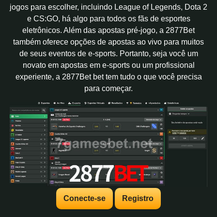
jogos para escolher, incluindo League of Legends, Dota 2
e CS:GO, há algo para todos os fãs de esportes
eletrônicos. Além das apostas pré-jogo, a 2877Bet
também oferece opções de apostas ao vivo para muitos
de seus eventos de e-sports. Portanto, seja você um
novato em apostas em e-sports ou um profissional
experiente, a 2877Bet bet tem tudo o que você precisa
para começar.
Conecte-se
Registro