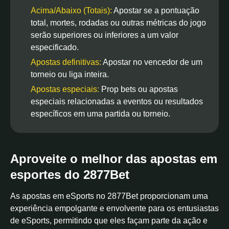
Acima/Abaixo (Totais):
Apostar se a pontuação
total, mortes, rodadas ou outras métricas do jogo
serão superiores ou inferiores a um valor
especificado.
Apostas definitivas:
Apostar no vencedor de um
torneio ou liga inteira.
Apostas especiais:
Prop bets ou apostas
especiais relacionadas a eventos ou resultados
específicos em uma partida ou torneio.
Aproveite o melhor das apostas em
esportes do 2877Bet
As apostas em eSports no 2877Bet proporcionam uma
experiência empolgante e envolvente para os entusiastas
de eSports, permitindo que eles façam parte da ação e